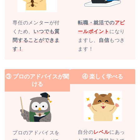
専任のメンターが付
転職・就活での
アピ
くため、
いつでも質
ールポイント
になり
問することができま
ますし、
自信
もつき
す！
ます！
③ プロのアドバイスが聞
④ 楽しく学べる
ける
自分の
レベル
にあっ
プロのアドバイスを