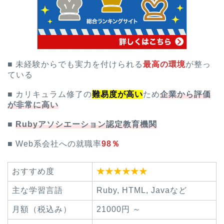
■ 未経験からでも実力を付けられる
最高の環境
が整っ
ている
■ カリキュラム修了の
難易度が高い
ため
企業から評価
が非常に高い
■
Rubyアソシエーション認定教育機関
■ Web系会社への就職率
98％
おすすめ度
★★★★★★
主な学習言語
Ruby, HTML, Javaなど
月額（税込み）
21000円 ～